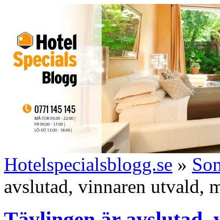
Hotelspecialsblogg.se
»
So
avslutad, vinnaren utvald, 
Tävlingen är avslutad, 