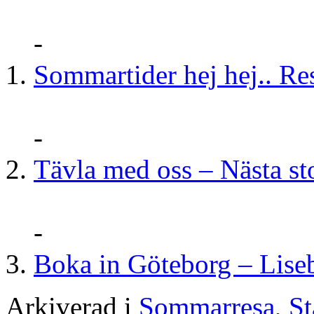
-
Sommartider hej hej.. Re
-
Tävla med oss – Nästa st
-
Boka in Göteborg – Liseb
Arkiverad i
Sommarresa
,
St